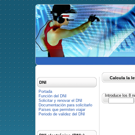
Calcula la l
DNI
Portada
Introduce los 8 
Función del DNI
Solicitar y renovar el DNI
Documentación para solicitarlo
Países que permiten viajar
Periodo de validez del DNI