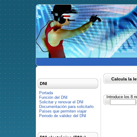
Calcula la l
DNI
Portada
Introduce los 8 
Función del DNI
Solicitar y renovar el DNI
Documentación para solicitarlo
Países que permiten viajar
Periodo de validez del DNI