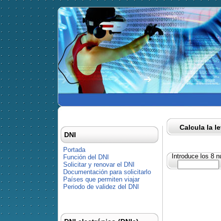
Calcula la l
DNI
Portada
Introduce los 8 
Función del DNI
Solicitar y renovar el DNI
Documentación para solicitarlo
Países que permiten viajar
Periodo de validez del DNI