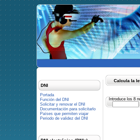
Calcula la l
DNI
Portada
Introduce los 8 
Función del DNI
Solicitar y renovar el DNI
Documentación para solicitarlo
Países que permiten viajar
Periodo de validez del DNI