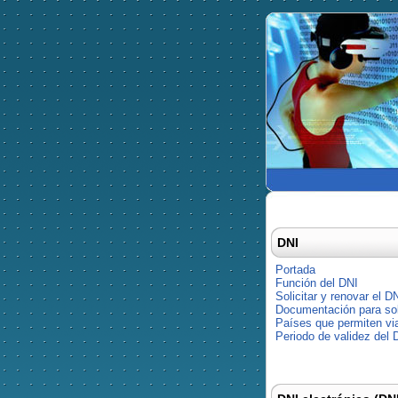
DNI
Portada
Función del DNI
Solicitar y renovar el D
Documentación para soli
Países que permiten via
Periodo de validez del 