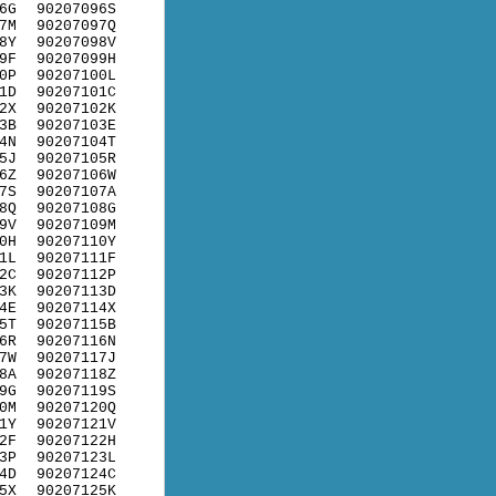
6G
90207096S
7M
90207097Q
8Y
90207098V
9F
90207099H
0P
90207100L
1D
90207101C
2X
90207102K
3B
90207103E
4N
90207104T
5J
90207105R
6Z
90207106W
7S
90207107A
8Q
90207108G
9V
90207109M
0H
90207110Y
1L
90207111F
2C
90207112P
3K
90207113D
4E
90207114X
5T
90207115B
6R
90207116N
7W
90207117J
8A
90207118Z
9G
90207119S
0M
90207120Q
1Y
90207121V
2F
90207122H
3P
90207123L
4D
90207124C
5X
90207125K