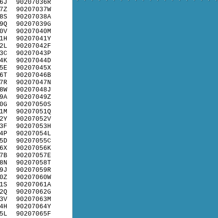
6J
90207036R
7Z
90207037W
8S
90207038A
9Q
90207039G
0V
90207040M
1H
90207041Y
2L
90207042F
3C
90207043P
4K
90207044D
5E
90207045X
6T
90207046B
7R
90207047N
8W
90207048J
9A
90207049Z
0G
90207050S
1M
90207051Q
2Y
90207052V
3F
90207053H
4P
90207054L
5D
90207055C
6X
90207056K
7B
90207057E
8N
90207058T
9J
90207059R
0Z
90207060W
1S
90207061A
2Q
90207062G
3V
90207063M
4H
90207064Y
5L
90207065F