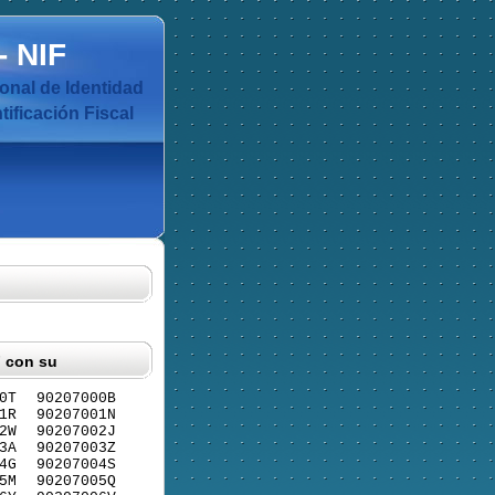
-
NIF
nal de Identidad
ificación Fiscal
F con su
0T
90207000B
1R
90207001N
2W
90207002J
3A
90207003Z
4G
90207004S
5M
90207005Q