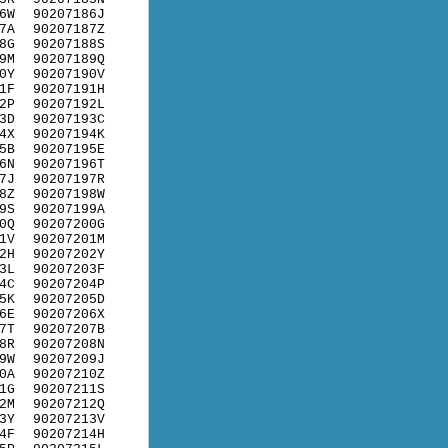
6W
90207186J
7A
90207187Z
8G
90207188S
9M
90207189Q
0Y
90207190V
1F
90207191H
2P
90207192L
3D
90207193C
4X
90207194K
5B
90207195E
6N
90207196T
7J
90207197R
8Z
90207198W
9S
90207199A
0Q
90207200G
1V
90207201M
2H
90207202Y
3L
90207203F
4C
90207204P
5K
90207205D
6E
90207206X
7T
90207207B
8R
90207208N
9W
90207209J
0A
90207210Z
1G
90207211S
2M
90207212Q
3Y
90207213V
4F
90207214H