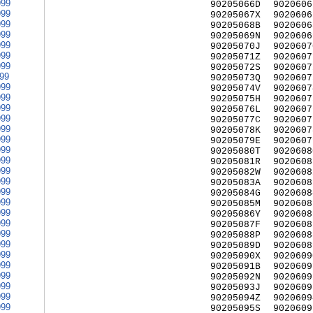
999
90205066D
9020606
999
90205067X
9020606
999
90205068B
9020606
999
90205069N
9020606
999
90205070J
9020607
999
90205071Z
9020607
999
90205072S
9020607
999
90205073Q
9020607
999
90205074V
9020607
999
90205075H
9020607
999
90205076L
9020607
999
90205077C
9020607
999
90205078K
9020607
999
90205079E
9020607
999
90205080T
9020608
999
90205081R
9020608
999
90205082W
9020608
999
90205083A
9020608
999
90205084G
9020608
999
90205085M
9020608
999
90205086Y
9020608
999
90205087F
9020608
999
90205088P
9020608
999
90205089D
9020608
999
90205090X
9020609
999
90205091B
9020609
999
90205092N
9020609
999
90205093J
9020609
999
90205094Z
9020609
999
90205095S
9020609