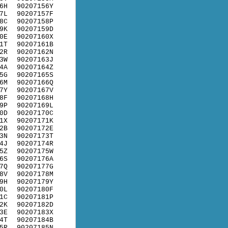
6H
90207156Y
7L
90207157F
8C
90207158P
9K
90207159D
0E
90207160X
1T
90207161B
2R
90207162N
3W
90207163J
4A
90207164Z
5G
90207165S
6M
90207166Q
7Y
90207167V
8F
90207168H
9P
90207169L
0D
90207170C
1X
90207171K
2B
90207172E
3N
90207173T
4J
90207174R
5Z
90207175W
6S
90207176A
7Q
90207177G
8V
90207178M
9H
90207179Y
0L
90207180F
1C
90207181P
2K
90207182D
3E
90207183X
4T
90207184B
5R
90207185N