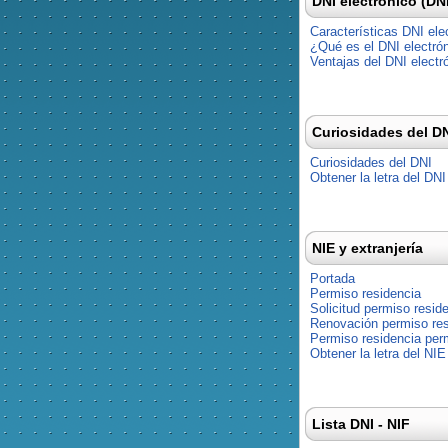
DNI electrónico (DN
Características DNI ele
¿Qué es el DNI electró
Ventajas del DNI electr
Curiosidades del D
Curiosidades del DNI
Obtener la letra del DNI
NIE y extranjería
Portada
Permiso residencia
Solicitud permiso resid
Renovación permiso res
Permiso residencia pe
Obtener la letra del NIE
Lista DNI - NIF