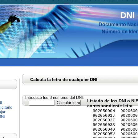
DNI
Documento Nacio
Número de Ident
Calcula la letra de cualquier DNI
Introduce los 8 números del DNI:
Listado de los DNI o NI
NI
correspondiente letra
citarlo
90205000N
9020600
jar
90205001J
9020600
DNI
90205002Z
9020600
90205003S
9020600
90205004Q
9020600
90205005V
9020600