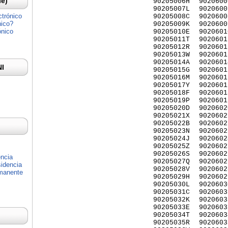
Ie)
90205006H
9020600
90205007L
9020600
ctrónico
90205008C
9020600
nico?
90205009K
9020600
ónico
90205010E
9020601
90205011T
9020601
90205012R
9020601
90205013W
9020601
90205014A
9020601
NI
90205015G
9020601
90205016M
9020601
90205017Y
9020601
90205018F
9020601
90205019P
9020601
90205020D
9020602
90205021X
9020602
90205022B
9020602
90205023N
9020602
90205024J
9020602
90205025Z
9020602
90205026S
9020602
encia
90205027Q
9020602
idencia
90205028V
9020602
rmanente
90205029H
9020602
90205030L
9020603
90205031C
9020603
90205032K
9020603
90205033E
9020603
90205034T
9020603
90205035R
9020603