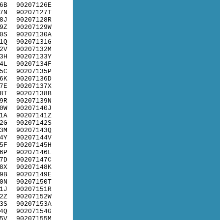
6B
90207126E
7N
90207127T
8J
90207128R
9Z
90207129W
0S
90207130A
1Q
90207131G
2V
90207132M
3H
90207133Y
4L
90207134F
5C
90207135P
6K
90207136D
7E
90207137X
8T
90207138B
9R
90207139N
0W
90207140J
1A
90207141Z
2G
90207142S
3M
90207143Q
4Y
90207144V
5F
90207145H
6P
90207146L
7D
90207147C
8X
90207148K
9B
90207149E
0N
90207150T
1J
90207151R
2Z
90207152W
3S
90207153A
4Q
90207154G
5V
90207155M