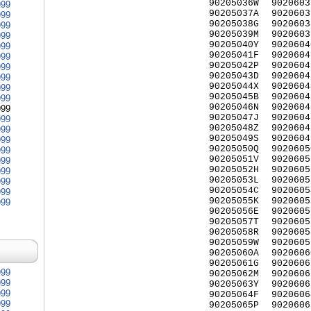
90205036W
9020603
999
90205037A
9020603
999
90205038G
9020603
999
90205039M
9020603
999
90205040Y
9020604
999
90205041F
9020604
999
90205042P
9020604
999
90205043D
9020604
999
90205044X
9020604
999
90205045B
9020604
999
90205046N
9020604
999
90205047J
9020604
999
90205048Z
9020604
999
90205049S
9020604
999
90205050Q
9020605
999
90205051V
9020605
999
90205052H
9020605
999
90205053L
9020605
999
90205054C
9020605
999
90205055K
9020605
999
90205056E
9020605
90205057T
9020605
90205058R
9020605
90205059W
9020605
90205060A
9020606
90205061G
9020606
999
90205062M
9020606
999
90205063Y
9020606
999
90205064F
9020606
999
90205065P
9020606