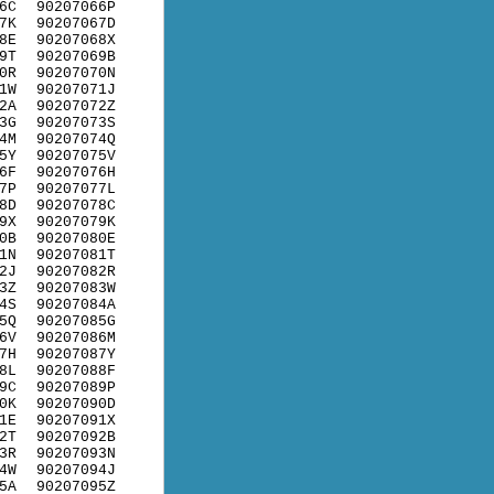
6C
90207066P
7K
90207067D
8E
90207068X
9T
90207069B
0R
90207070N
1W
90207071J
2A
90207072Z
3G
90207073S
4M
90207074Q
5Y
90207075V
6F
90207076H
7P
90207077L
8D
90207078C
9X
90207079K
0B
90207080E
1N
90207081T
2J
90207082R
3Z
90207083W
4S
90207084A
5Q
90207085G
6V
90207086M
7H
90207087Y
8L
90207088F
9C
90207089P
0K
90207090D
1E
90207091X
2T
90207092B
3R
90207093N
4W
90207094J
5A
90207095Z