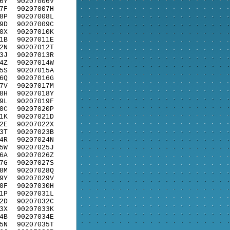
6Y
90207006V
7F
90207007H
8P
90207008L
9D
90207009C
0X
90207010K
1B
90207011E
2N
90207012T
3J
90207013R
4Z
90207014W
5S
90207015A
6Q
90207016G
7V
90207017M
8H
90207018Y
9L
90207019F
0C
90207020P
1K
90207021D
2E
90207022X
3T
90207023B
4R
90207024N
5W
90207025J
6A
90207026Z
7G
90207027S
8M
90207028Q
9Y
90207029V
0F
90207030H
1P
90207031L
2D
90207032C
3X
90207033K
4B
90207034E
5N
90207035T