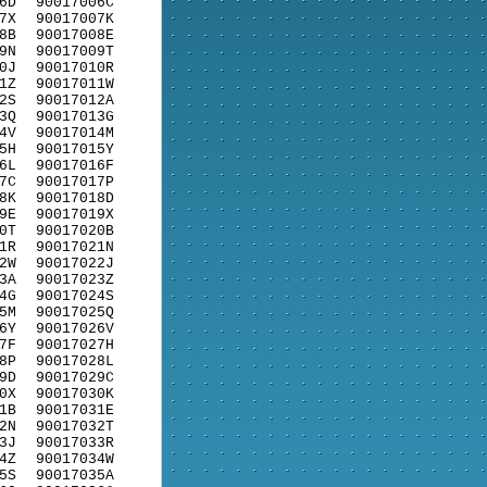
6D
90017006C
7X
90017007K
8B
90017008E
9N
90017009T
0J
90017010R
1Z
90017011W
2S
90017012A
3Q
90017013G
4V
90017014M
5H
90017015Y
6L
90017016F
7C
90017017P
8K
90017018D
9E
90017019X
0T
90017020B
1R
90017021N
2W
90017022J
3A
90017023Z
4G
90017024S
5M
90017025Q
6Y
90017026V
7F
90017027H
8P
90017028L
9D
90017029C
0X
90017030K
1B
90017031E
2N
90017032T
3J
90017033R
4Z
90017034W
5S
90017035A