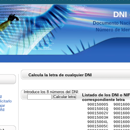
DNI
Documento Nacio
Número de Ident
Calcula la letra de cualquier DNI
Introduce los 8 números del DNI:
Listado de los DNI o NI
NI
correspondiente letra
citarlo
90015000S
9001600
jar
90015001Q
9001600
DNI
90015002V
9001600
90015003H
9001600
90015004L
9001600
90015005C
9001600