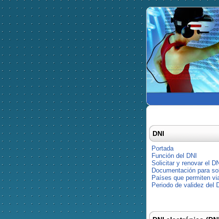
DNI
Portada
Función del DNI
Solicitar y renovar el D
Documentación para soli
Países que permiten via
Periodo de validez del 