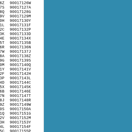
6Z
90017126W
7S
90017127A
8Q
90017128G
9V
90017129M
0H
90017130Y
1L
90017131F
2C
90017132P
3K
90017133D
4E
90017134X
5T
90017135B
6R
90017136N
7W
90017137J
8A
90017138Z
9G
90017139S
0M
90017140Q
1Y
90017141V
2F
90017142H
3P
90017143L
4D
90017144C
5X
90017145K
6B
90017146E
7N
90017147T
8J
90017148R
9Z
90017149W
0S
90017150A
1Q
90017151G
2V
90017152M
3H
90017153Y
4L
90017154F
5C
90017155P