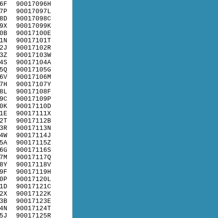
6F
90017096H
7P
90017097L
8D
90017098C
9X
90017099K
0B
90017100E
1N
90017101T
2J
90017102R
3Z
90017103W
4S
90017104A
5Q
90017105G
6V
90017106M
7H
90017107Y
8L
90017108F
9C
90017109P
0K
90017110D
1E
90017111X
2T
90017112B
3R
90017113N
4W
90017114J
5A
90017115Z
6G
90017116S
7M
90017117Q
8Y
90017118V
9F
90017119H
0P
90017120L
1D
90017121C
2X
90017122K
3B
90017123E
4N
90017124T
5J
90017125R