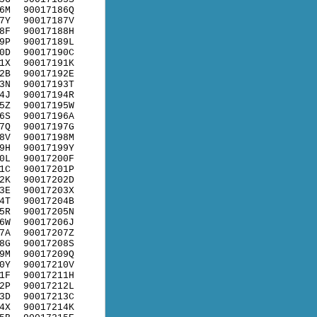
6M
90017186Q
7Y
90017187V
8F
90017188H
9P
90017189L
0D
90017190C
1X
90017191K
2B
90017192E
3N
90017193T
4J
90017194R
5Z
90017195W
6S
90017196A
7Q
90017197G
8V
90017198M
9H
90017199Y
0L
90017200F
1C
90017201P
2K
90017202D
3E
90017203X
4T
90017204B
5R
90017205N
6W
90017206J
7A
90017207Z
8G
90017208S
9M
90017209Q
0Y
90017210V
1F
90017211H
2P
90017212L
3D
90017213C
4X
90017214K