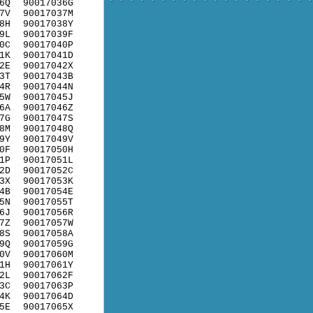
6Q
90017036G
7V
90017037M
8H
90017038Y
9L
90017039F
0C
90017040P
1K
90017041D
2E
90017042X
3T
90017043B
4R
90017044N
5W
90017045J
6A
90017046Z
7G
90017047S
8M
90017048Q
9Y
90017049V
0F
90017050H
1P
90017051L
2D
90017052C
3X
90017053K
4B
90017054E
5N
90017055T
6J
90017056R
7Z
90017057W
8S
90017058A
9Q
90017059G
0V
90017060M
1H
90017061Y
2L
90017062F
3C
90017063P
4K
90017064D
5E
90017065X