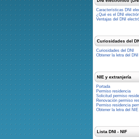
DNI electrónico (DN
Características DNI ele
¿Qué es el DNI electró
Ventajas del DNI electr
Curiosidades del D
Curiosidades del DNI
Obtener la letra del DNI
NIE y extranjería
Portada
Permiso residencia
Solicitud permiso resid
Renovación permiso res
Permiso residencia pe
Obtener la letra del NIE
Lista DNI - NIF