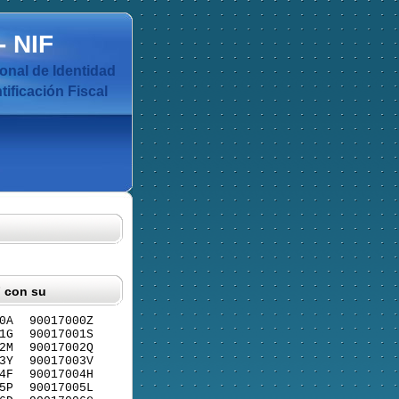
-
NIF
nal de Identidad
ificación Fiscal
F con su
0A
90017000Z
1G
90017001S
2M
90017002Q
3Y
90017003V
4F
90017004H
5P
90017005L