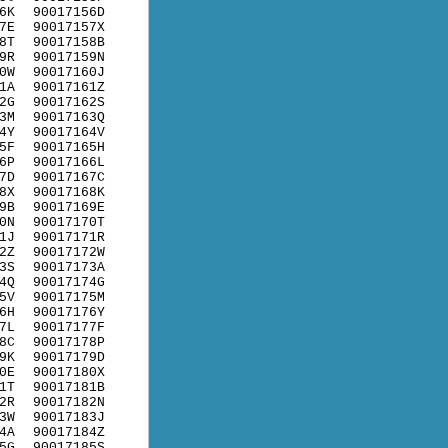
6K
90017156D
7E
90017157X
8T
90017158B
9R
90017159N
0W
90017160J
1A
90017161Z
2G
90017162S
3M
90017163Q
4Y
90017164V
5F
90017165H
6P
90017166L
7D
90017167C
8X
90017168K
9B
90017169E
0N
90017170T
1J
90017171R
2Z
90017172W
3S
90017173A
4Q
90017174G
5V
90017175M
6H
90017176Y
7L
90017177F
8C
90017178P
9K
90017179D
0E
90017180X
1T
90017181B
2R
90017182N
3W
90017183J
4A
90017184Z
5G
90017185S