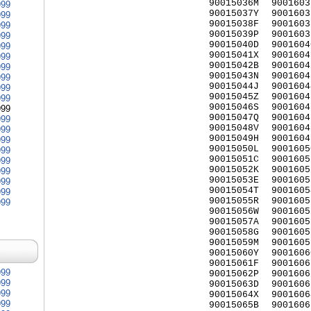
90015036M
9001603
999
90015037Y
9001603
999
90015038F
9001603
999
90015039P
9001603
999
90015040D
9001604
999
90015041X
9001604
999
90015042B
9001604
999
90015043N
9001604
999
90015044J
9001604
999
90015045Z
9001604
999
90015046S
9001604
999
90015047Q
9001604
999
90015048V
9001604
999
90015049H
9001604
999
90015050L
9001605
999
90015051C
9001605
999
90015052K
9001605
999
90015053E
9001605
999
90015054T
9001605
999
90015055R
9001605
999
90015056W
9001605
90015057A
9001605
90015058G
9001605
90015059M
9001605
90015060Y
9001606
90015061F
9001606
999
90015062P
9001606
999
90015063D
9001606
999
90015064X
9001606
999
90015065B
9001606