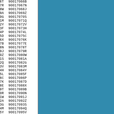
6T
90017066B
7R
90017067N
8W
90017068J
9A
90017069Z
0G
90017070S
1M
90017071Q
2Y
90017072V
3F
90017073H
4P
90017074L
5D
90017075C
6X
90017076K
7B
90017077E
8N
90017078T
9J
90017079R
0Z
90017080W
1S
90017081A
2Q
90017082G
3V
90017083M
4H
90017084Y
5L
90017085F
6C
90017086P
7K
90017087D
8E
90017088X
9T
90017089B
0R
90017090N
1W
90017091J
2A
90017092Z
3G
90017093S
4M
90017094Q
5Y
90017095V